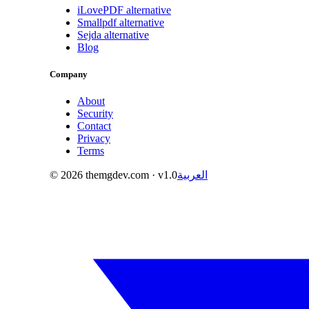
iLovePDF alternative
Smallpdf alternative
Sejda alternative
Blog
Company
About
Security
Contact
Privacy
Terms
العربية
· v1.0
themgdev.com
2026
©