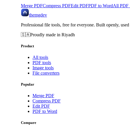
Merge PDF
Compress PDF
Edit PDF
PDF to Word
All PDF 
themgdev
Professional file tools, free for everyone. Built openly, use
🇸🇦
Proudly made in Riyadh
Product
All tools
PDF tools
Image tools
File converters
Popular
Merge PDF
Compress PDF
Edit PDF
PDF to Word
Compare