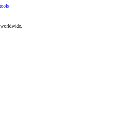
tools
d worldwide.